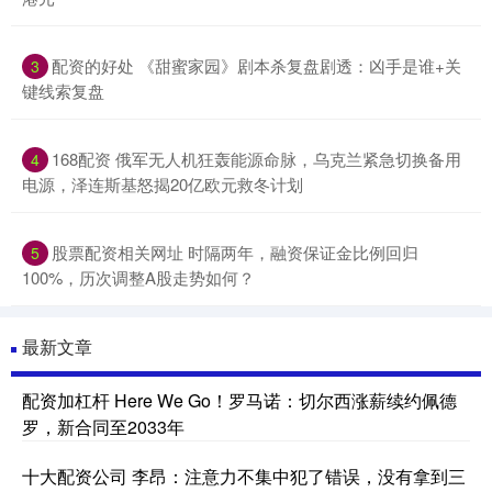
配资的好处 《甜蜜家园》剧本杀复盘剧透：凶手是谁+关
3
键线索复盘
168配资 俄军无人机狂轰能源命脉，乌克兰紧急切换备用
4
电源，泽连斯基怒揭20亿欧元救冬计划
股票配资相关网址 时隔两年，融资保证金比例回归
5
100%，历次调整A股走势如何？
最新文章
配资加杠杆 Here We Go！罗马诺：切尔西涨薪续约佩德
罗，新合同至2033年
十大配资公司 李昂：注意力不集中犯了错误，没有拿到三