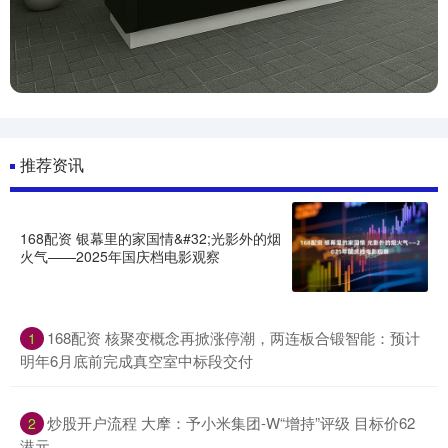
推荐资讯
168配资 银幕里的家国情&#32;光影外的烟
火气——2025年国庆档电影观察
168配资 核聚变概念再掀涨停潮，两连板合锻智能：预计
1
明年6月底前完成真空室中标段交付
炒股开户流程 大摩：予小米集团-W“增持”评级 目标价62
2
港元