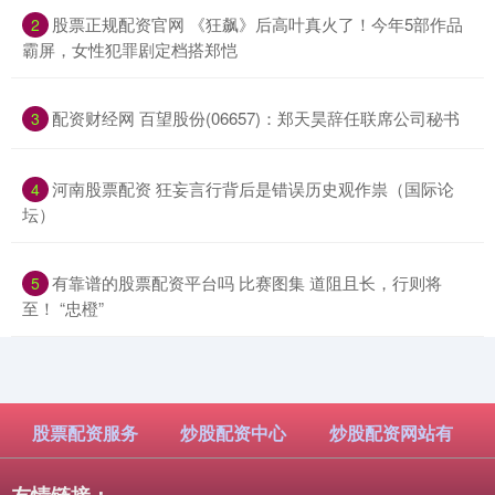
​股票正规配资官网 《狂飙》后高叶真火了！今年5部作品
2
霸屏，女性犯罪剧定档搭郑恺
​配资财经网 百望股份(06657)：郑天昊辞任联席公司秘书
3
​河南股票配资 狂妄言行背后是错误历史观作祟（国际论
4
坛）
​有靠谱的股票配资平台吗 比赛图集 道阻且长，行则将
5
至！ “忠橙”
股票配资服务
炒股配资中心
炒股配资网站有